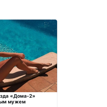
везда «Дома-2»
дым мужем