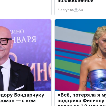
возлюбленной
6 августа
50
едору Бондарчуку
«Всё, потеряла я 
роман — с кем
подарила Филиппу