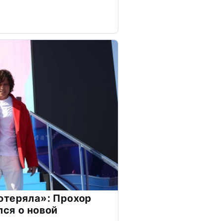
отеряла»: Прохор
ся о новой