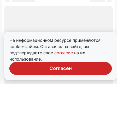
В здании омской мэрии хотят открыть
кафе
Аренда помещения под кафе в здании мэрии на улице
Гагарина обойдется в 114,5 тысячи рублей в месяц.
На информационном ресурсе применяются
cookie-файлы. Оставаясь на сайте, вы
8 июля, 2026, 04:02
2
подтверждаете свое
согласие
на их
использование.
Согласен