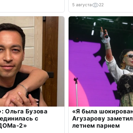
5 августа
22
: Ольга Бузова
«Я была шокирова
оединилась с
Агузарову заметил
«ДОМа-2»
летнем парнем