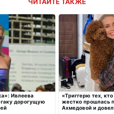
ЧИТАЙТЕ ТАКЖЕ
жа»: Ивлеева
«Триггерю тех, кто
егаку дорогущую
жестко прошлась п
лей
Ахмедовой и довел