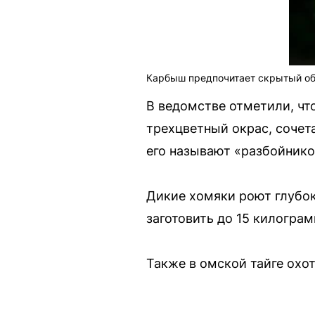
Карбыш предпочитает скрытый об
В ведомстве отметили, чт
трехцветный окрас, сочет
его называют «разбойником
Дикие хомяки роют глубок
заготовить до 15 килогра
Также в омской тайге охо