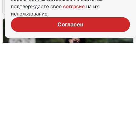
подтверждаете свое
согласие
на их
6 августа
0
использование.
Согласен
Волгоградцы остались без
мобильного интернета
6 августа
0