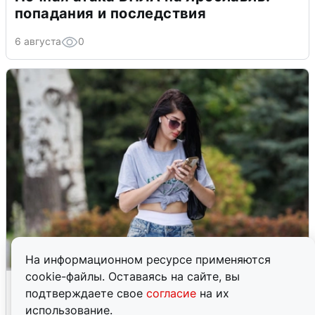
попадания и последствия
6 августа
0
На информационном ресурсе применяются
cookie-файлы. Оставаясь на сайте, вы
Волгоградцы остались без
подтверждаете свое
согласие
на их
мобильного интернета
использование.