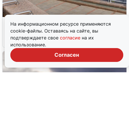
В Туре вода убывает, на других реках
На информационном ресурсе применяются
области прибывает
cookie-файлы. Оставаясь на сайте, вы
подтверждаете свое
согласие
на их
4 августа
0
использование.
Согласен