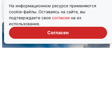
подробности
На информационном ресурсе применяются
cookie-файлы. Оставаясь на сайте, вы
7 августа
0
подтверждаете свое
согласие
на их
использование.
Согласен
МЧС ответило на сообщения о
грохоте в Москве