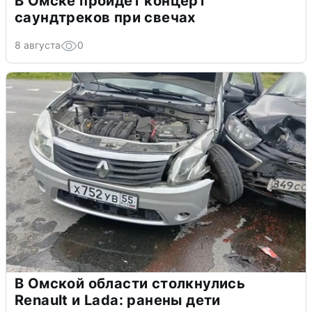
В Омске пройдет концерт
саундтреков при свечах
8 августа
0
В Омской области столкнулись
Renault и Lada: ранены дети