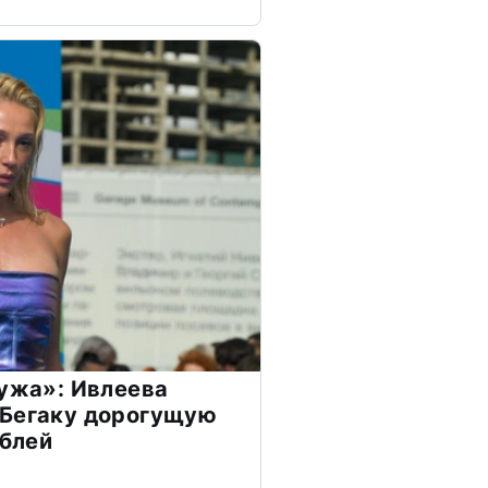
мужа»: Ивлеева
 Бегаку дорогущую
ублей