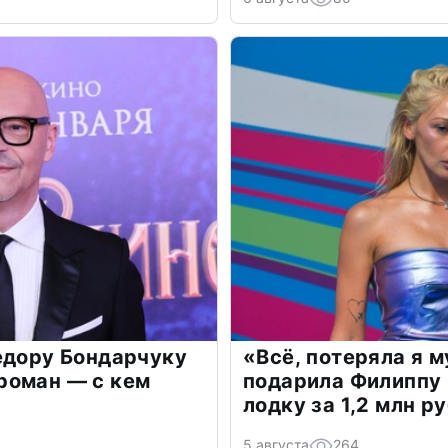
едору Бондарчуку
«Всё, потеряла я 
роман — с кем
подарила Филиппу
лодку за 1,2 млн р
5 августа
264