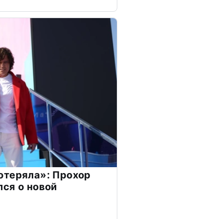
отеряла»: Прохор
ся о новой