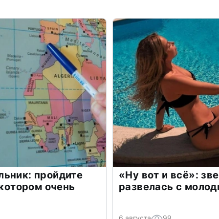
льник: пройдите
«Ну вот и всё»: з
 котором очень
развелась с моло
6 августа
99