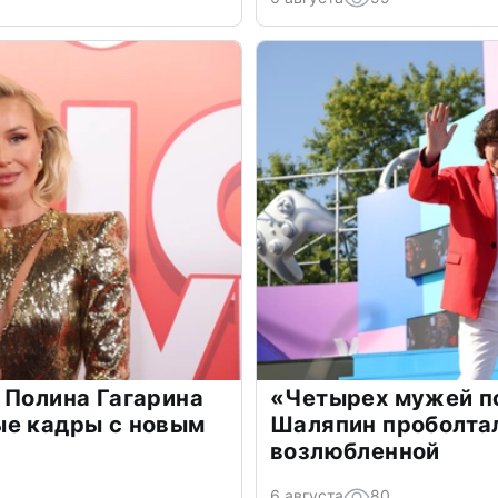
 Полина Гагарина
«Четырех мужей п
ые кадры с новым
Шаляпин проболтал
возлюбленной
6 августа
80