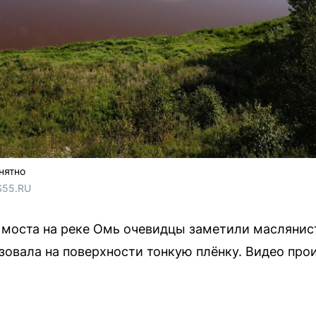
нятно
S55.RU
 моста на реке Омь очевидцы заметили маслянис
зовала на поверхности тонкую плёнку. Видео пр