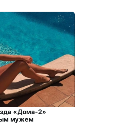
везда «Дома-2»
дым мужем