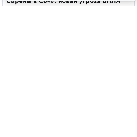
Сирены в Сочи: новая угроза БПЛА
6 августа
0
В Воронеже прогремели взрывы
после сигнала тревоги