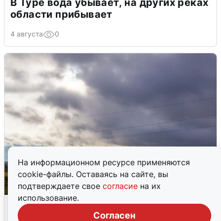
В Туре вода убывает, на других реках
области прибывает
4 августа
0
На информационном ресурсе применяются
cookie-файлы. Оставаясь на сайте, вы
подтверждаете свое
согласие
на их
использование.
Над ХМАО впервые сбили
беспилотники
Согласен