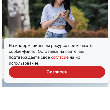
На информационном ресурсе применяются
cookie-файлы. Оставаясь на сайте, вы
Волгоградцы остались без
подтверждаете свое
согласие
на их
мобильного интернета
использование.
6 августа
0
Согласен