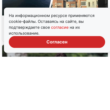
На информационном ресурсе применяются
Ночная атака БПЛА на Ярославль:
cookie-файлы. Оставаясь на сайте, вы
попадания и последствия
подтверждаете свое
согласие
на их
использование.
6 августа
0
Согласен