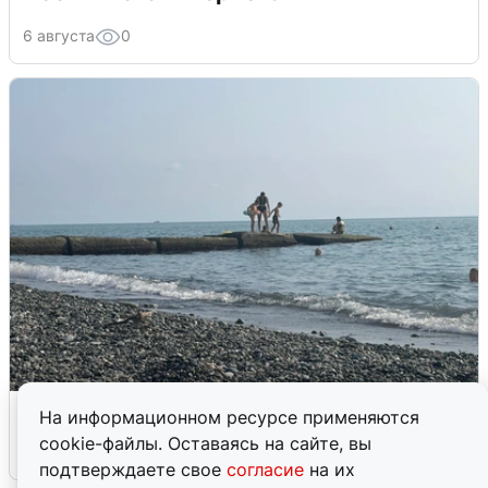
6 августа
0
Сирены в Сочи: новая угроза БПЛА
На информационном ресурсе применяются
cookie-файлы. Оставаясь на сайте, вы
6 августа
0
подтверждаете свое
согласие
на их