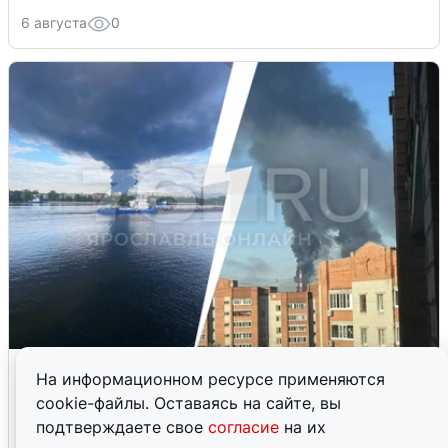
6 августа
0
Ночная атака БПЛА на Ярославль:
На информационном ресурсе применяются
попадания и последствия
cookie-файлы. Оставаясь на сайте, вы
подтверждаете свое
согласие
на их
6 августа
0