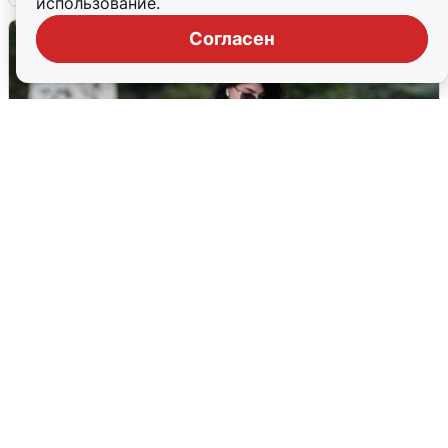
использование.
Согласен
Волгоградцы остались без
мобильного интернета
6 августа
0