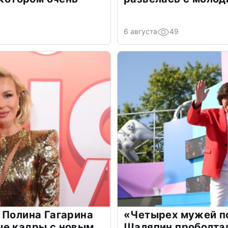
6 августа
49
 Полина Гагарина
«Четырех мужей п
ые кадры с новым
Шаляпин проболтал