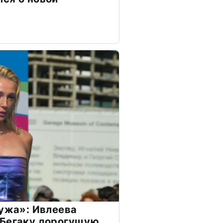
мужа»: Ивлеева
 Бегаку дорогущую