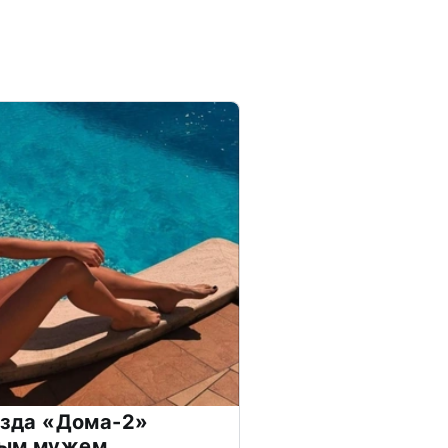
везда «Дома-2»
дым мужем