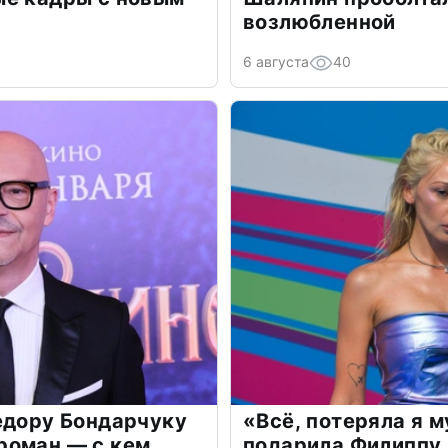
возлюбленной
6 августа
40
едору Бондарчуку
«Всё, потеряла я 
роман — с кем
подарила Филиппу