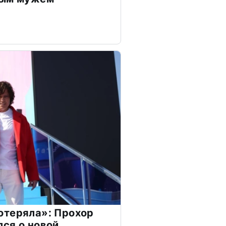
отеряла»: Прохор
ся о новой