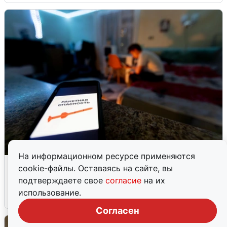
На информационном ресурсе применяются
Ночью в Самарской области завыли
cookie-файлы. Оставаясь на сайте, вы
сирены
подтверждаете свое
согласие
на их
использование.
8 августа
0
Согласен