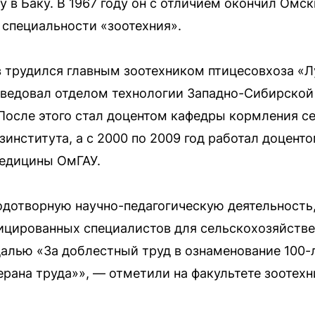
у в Баку. В 1967 году он с отличием окончил Ом
 специальности «зоотехния».
ов трудился главным зоотехником птицесовхоза «
 заведовал отделом технологии Западно-Сибирско
 После этого стал доцентом кафедры кормления 
института, а с 2000 по 2009 год работал доцент
медицины ОмГАУ.
дотворную научно-педагогическую деятельность,
ицированных специалистов для сельскохозяйстве
лью «За доблестный труд в ознаменование 100-л
ерана труда»», — отметили на факультете зоотехн