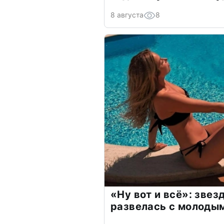
8 августа
8
«Ну вот и всё»: зве
развелась с молоды