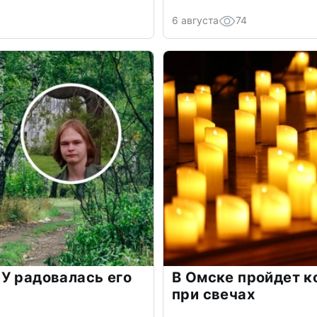
6 августа
74
У радовалась его
В Омске пройдет к
при свечах