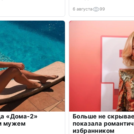
6 августа
99
зда «Дома-2»
Больше не скрывае
м мужем
показала романти
избранником