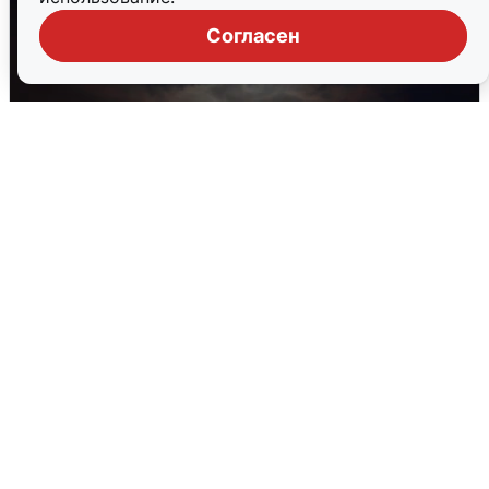
Согласен
В Воронеже прогремели взрывы
после сигнала тревоги
5 августа
0