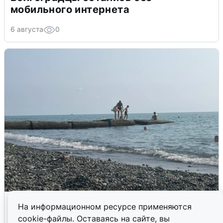
мобильного интернета
6 августа
0
Сирены в Сочи: новая угроза БПЛА
На информационном ресурсе применяются
cookie-файлы. Оставаясь на сайте, вы
6 августа
0