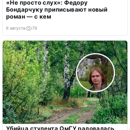
«Не просто слух»: Федору
Бондарчуку приписывают новый
роман — с кем
6 августа
79
Убийца студента ОмГУ радовалась