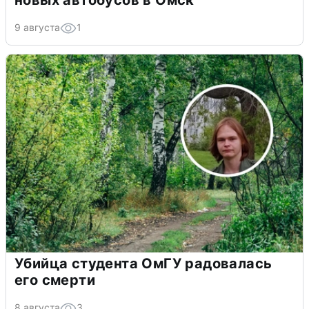
9 августа
1
Убийца студента ОмГУ радовалась
его смерти
8 августа
3