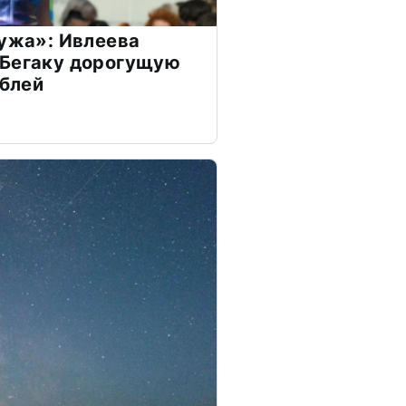
мужа»: Ивлеева
 Бегаку дорогущую
ублей