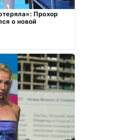
отеряла»: Прохор
ся о новой