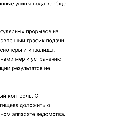
аинные улицы вода вообще
егулярных прорывов на
новленный график подачи
нсионеры и инвалиды,
анами мер к устранению
ции результатов не
ый контроль. Он
атищева доложить о
ьном аппарате ведомства.