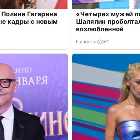
 Полина Гагарина
«Четырех мужей п
ые кадры с новым
Шаляпин проболтал
возлюбленной
6 августа
61