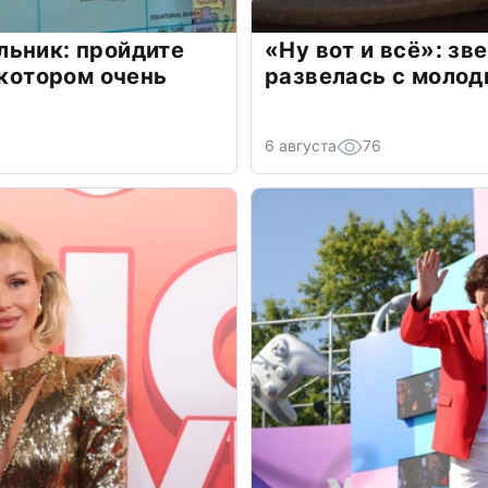
льник: пройдите
«Ну вот и всё»: з
 котором очень
развелась с моло
6 августа
76