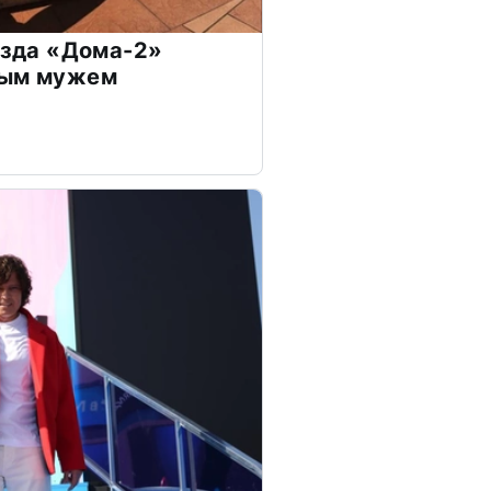
везда «Дома-2»
дым мужем