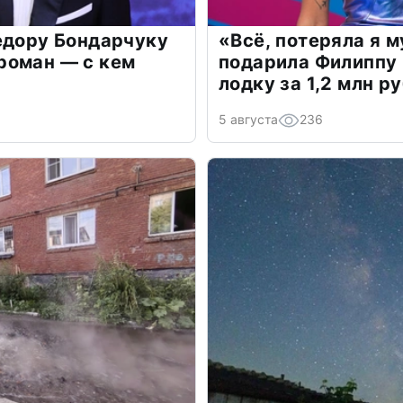
едору Бондарчуку
«Всё, потеряла я 
роман — с кем
подарила Филиппу
лодку за 1,2 млн р
5 августа
236