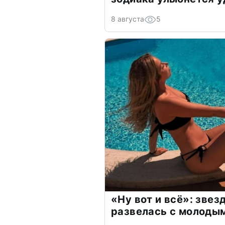
8 августа
5
«Ну вот и всё»: зве
развелась с молоды