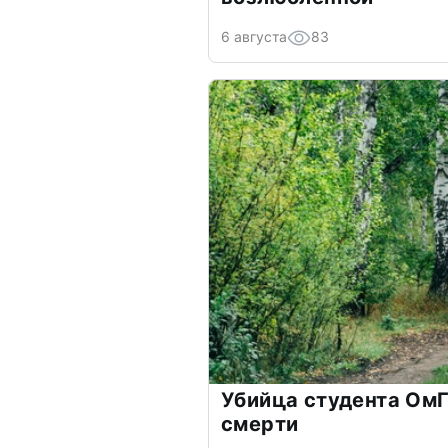
6 августа
83
Убийца студента ОмГ
смерти