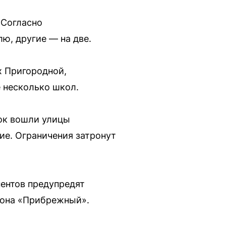
 Согласно
ю, другие — на две.
х Пригородной,
е несколько школ.
сок вошли улицы
ие. Ограничения затронут
нентов предупредят
йона «Прибрежный».