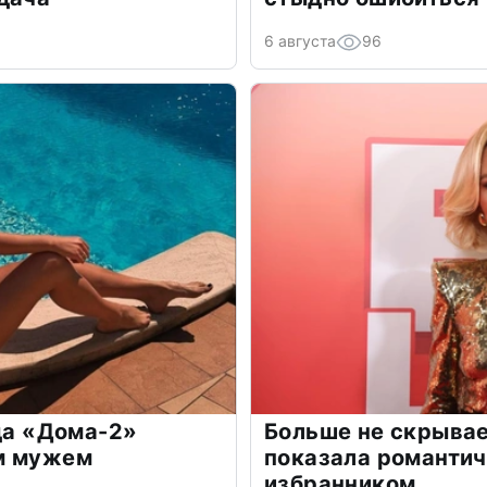
6 августа
96
зда «Дома-2»
Больше не скрывае
м мужем
показала романти
избранником