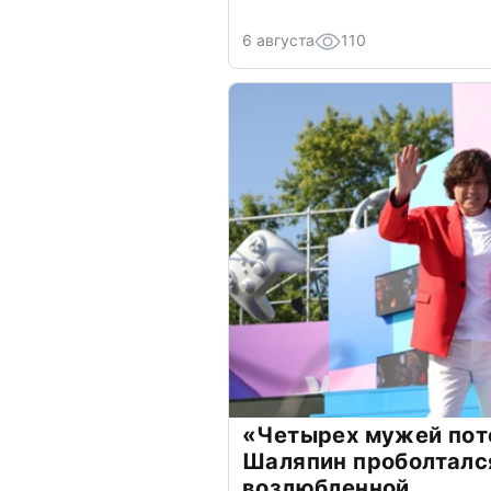
6 августа
110
«Четырех мужей пот
Шаляпин проболтался
возлюбленной