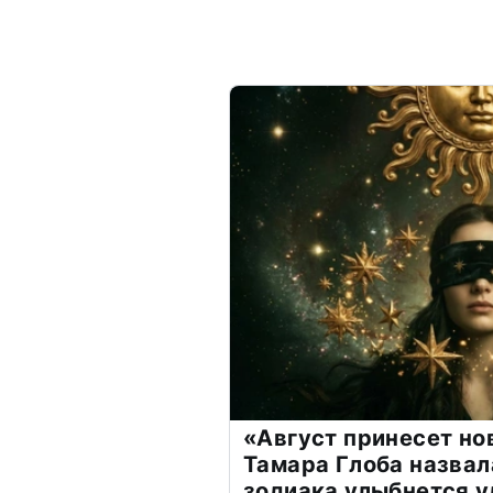
«Август принесет н
Тамара Глоба назвал
зодиака улыбнется у