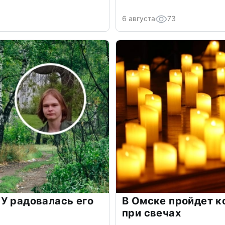
6 августа
73
У радовалась его
В Омске пройдет к
при свечах