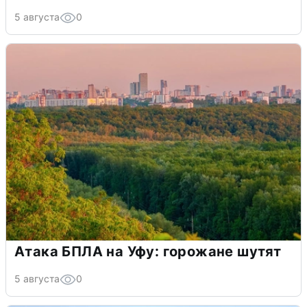
5 августа
0
Атака БПЛА на Уфу: горожане шутят
5 августа
0