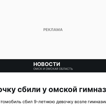
НОВОСТИ
ОМСК И ОМСКАЯ ОБЛАСТЬ
чку сбили у омской гимна
втомобиль сбил 9-летнюю девочку возле гимнази