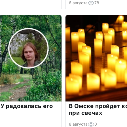
6 августа
78
У радовалась его
В Омске пройдет к
при свечах
8 августа
0