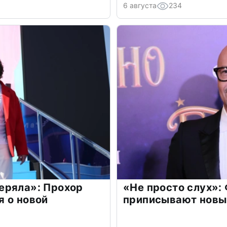
6 августа
234
еряла»: Прохор
«Не просто слух»:
 о новой
приписывают новы