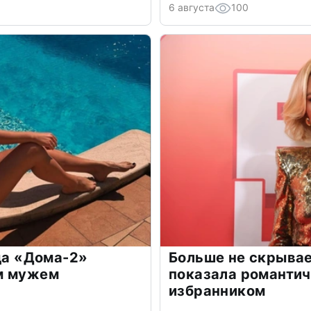
6 августа
100
зда «Дома-2»
Больше не скрывае
м мужем
показала романти
избранником