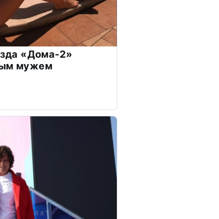
везда «Дома-2»
дым мужем