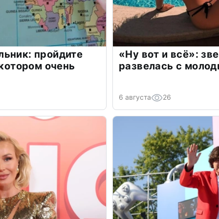
льник: пройдите
«Ну вот и всё»: з
 котором очень
развелась с моло
6 августа
26