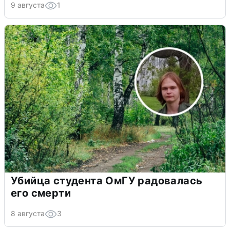
9 августа
1
Убийца студента ОмГУ радовалась
его смерти
8 августа
3