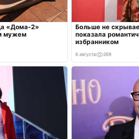
зда «Дома-2»
Больше не скрывае
м мужем
показала романти
избранником
6 августа
269