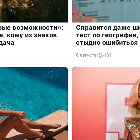
овые возможности»:
Справится даже шк
а, кому из знаков
тест по географии,
дача
стыдно ошибиться
6 августа
131