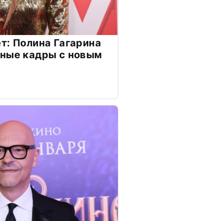
т: Полина Гагарина
чные кадры с новым