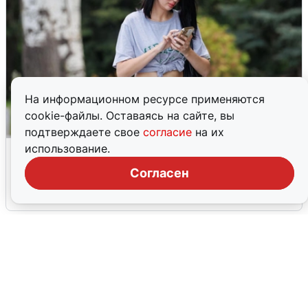
На информационном ресурсе применяются
cookie-файлы. Оставаясь на сайте, вы
подтверждаете свое
согласие
на их
Волгоградцы остались без
использование.
мобильного интернета
Согласен
6 августа
0