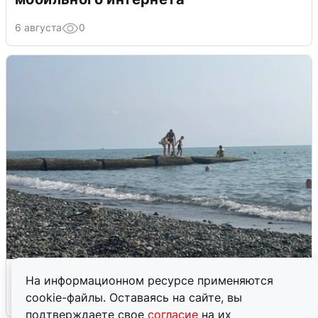
6 августа
0
Сирены в Сочи: новая угроза БПЛА
На информационном ресурсе применяются
cookie-файлы. Оставаясь на сайте, вы
6 августа
0
подтверждаете свое
согласие
на их