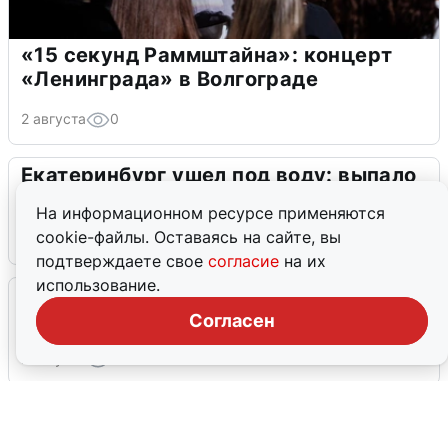
«15 секунд Раммштайна»: концерт
«Ленинграда» в Волгограде
2 августа
0
Екатеринбург ушел под воду: выпало
41% месячной нормы
На информационном ресурсе применяются
cookie-файлы. Оставаясь на сайте, вы
2 августа
0
подтверждаете свое
согласие
на их
использование.
Очевидцы сообщили о черном дыме в
Новосемейкино
Согласен
2 августа
0