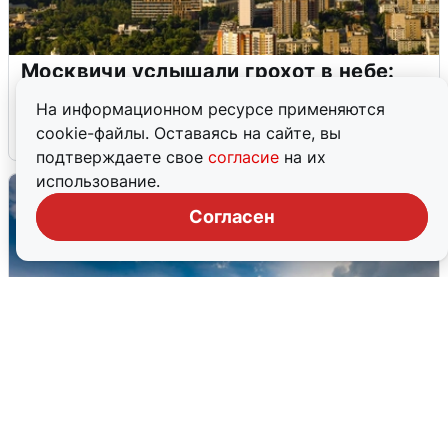
Москвичи услышали грохот в небе:
подробности
На информационном ресурсе применяются
cookie-файлы. Оставаясь на сайте, вы
7 августа
0
подтверждаете свое
согласие
на их
использование.
Согласен