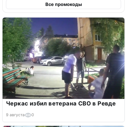
Все промокоды
Черкас избил ветерана СВО в Ревде
9 августа
0