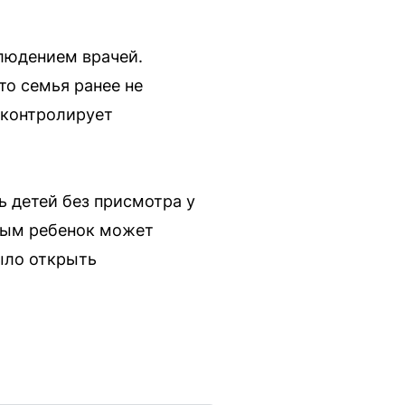
блюдением врачей.
то семья ранее не
у контролирует
 детей без присмотра у
орым ребенок может
было открыть