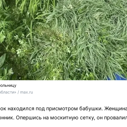
больницу
бласти» / max.ru
ок находился под присмотром бабушки. Женщина 
ник. Опершись на москитную сетку, он провалилс