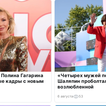
 Полина Гагарина
«Четырех мужей п
ые кадры с новым
Шаляпин проболтал
возлюбленной
6 августа
53