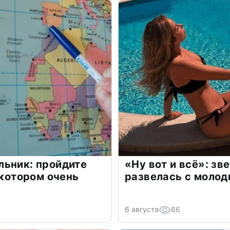
льник: пройдите
«Ну вот и всё»: з
 котором очень
развелась с моло
6 августа
66