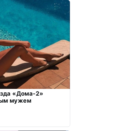
везда «Дома-2»
дым мужем