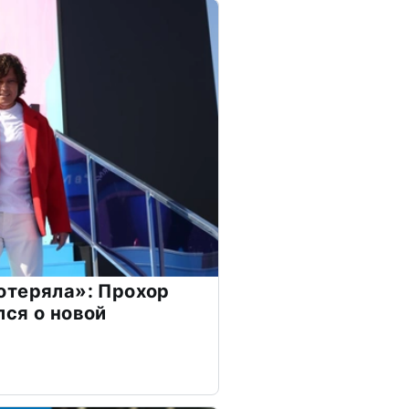
отеряла»: Прохор
ся о новой