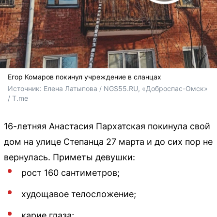
Егор Комаров покинул учреждение в сланцах
Источник: 
Елена Латыпова / NGS55.RU, «Доброспас-Омск» 
/ T.me
16-летняя Анастасия Пархатская покинула свой
дом на улице Степанца 27 марта и до сих пор не
вернулась. Приметы девушки:
рост 160 сантиметров;
худощавое телосложение;
карие глаза;