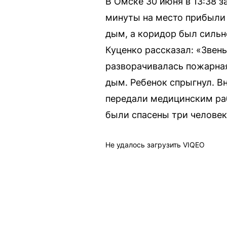
В Омске 30 июня в 13:38 з
минуты на место прибыли 
дым, а коридор был сильн
Куценко рассказал: «Звен
разворачивалась пожарная
дым. Ребенок спрыгнул. В
передали медицинским ра
были спасены три человек
Не удалось загрузить VIQEO