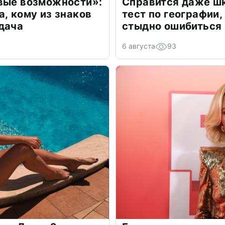
овые возможности»:
Справится даже шк
а, кому из знаков
тест по географии,
дача
стыдно ошибиться
6 августа
93