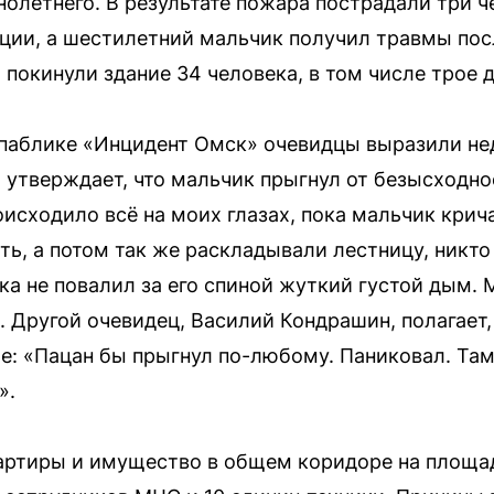
олетнего. В результате пожара пострадали три ч
ации, а шестилетний мальчик получил травмы по
покинули здание 34 человека, в том числе трое д
 паблике «Инцидент Омск» очевидцы выразили не
 утверждает, что мальчик прыгнул от безысходно
оисходило всё на моих глазах, пока мальчик кри
ть, а потом так же раскладывали лестницу, никто
ока не повалил за его спиной жуткий густой дым.
 Другой очевидец, Василий Кондрашин, полагает,
е: «Пацан бы прыгнул по-любому. Паниковал. Та
».
артиры и имущество в общем коридоре на площад