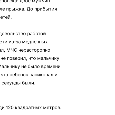
еловека: двое мужчин
сле прыжка. До прибытия
етей.
довольство работой
сти из-за медленных
чал, МЧС нерасторопно
 не поверил, что мальчику
 Мальчику не было времени
 что ребенок паниковал и
м секунды были.
и 120 квадратных метров.