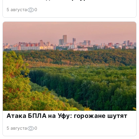
5 августа
0
Атака БПЛА на Уфу: горожане шутят
5 августа
0