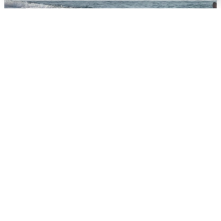
Сирены в Сочи: новая угроза БПЛА
6 августа
0