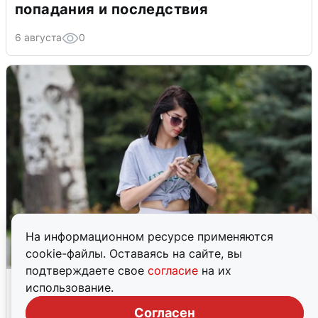
попадания и последствия
6 августа
0
На информационном ресурсе применяются
cookie-файлы. Оставаясь на сайте, вы
подтверждаете свое
согласие
на их
Волгоградцы остались без
использование.
мобильного интернета
Согласен