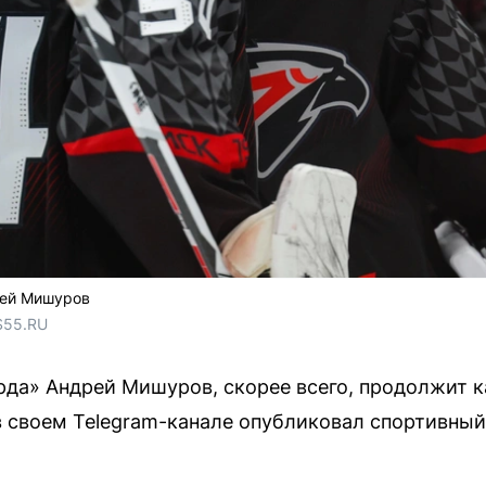
рей Мишуров
S55.RU 
рда» Андрей Мишуров, скорее всего, продолжит к
в своем Telegram-канале опубликовал спортивны