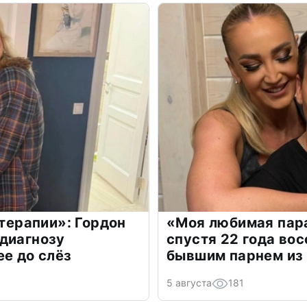
 терапии»: Гордон
«Моя любимая пара
диагнозу
спустя 22 года во
ее до слёз
бывшим парнем из
5 августа
181