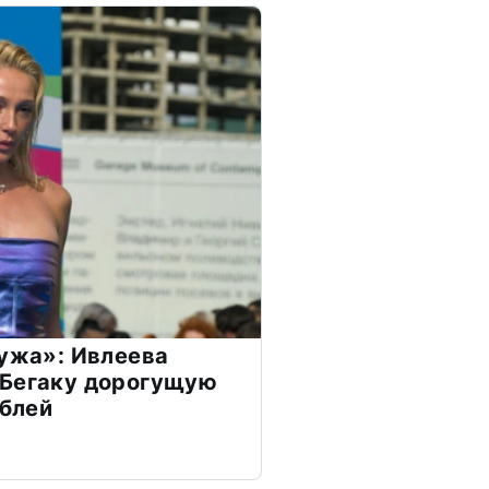
мужа»: Ивлеева
 Бегаку дорогущую
ублей