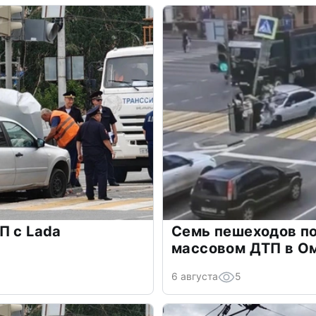
П с Lada
Семь пешеходов п
массовом ДТП в О
6 августа
5