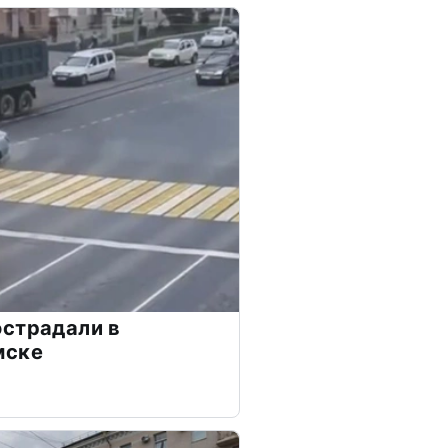
острадали в
мске