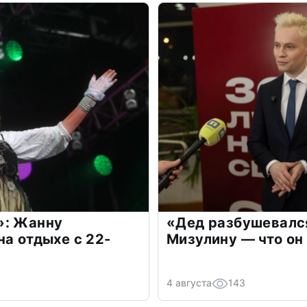
»: Жанну
«Дед разбушевалс
на отдыхе с 22-
Мизулину — что он
4 августа
143