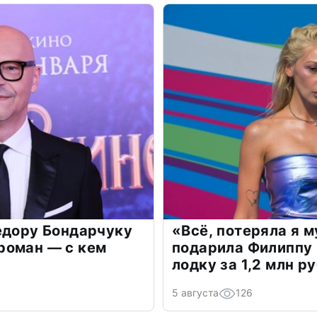
едору Бондарчуку
«Всё, потеряла я 
роман — с кем
подарила Филиппу
лодку за 1,2 млн р
5 августа
126