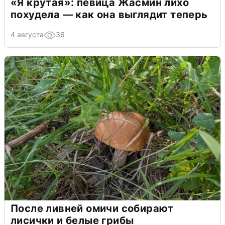
«Я крутая»: певица Жасмин лихо
похудела — как она выглядит теперь
4 августа
36
После ливней омичи собирают
лисички и белые грибы