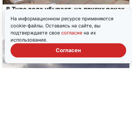
В Туре вода убывает, на других реках
области прибывает
На информационном ресурсе применяются
cookie-файлы. Оставаясь на сайте, вы
4 августа
0
подтверждаете свое
согласие
на их
использование.
Согласен
Над ХМАО впервые сбили