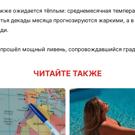
акже ожидается тёплым: среднемесячная темпера
ретья декады месяца прогнозируются жаркими, а в
ди.
е прошёл мощный ливень, сопровождавшийся гра
ЧИТАЙТЕ ТАКЖЕ