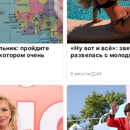
льник: пройдите
«Ну вот и всё»: з
 котором очень
развелась с моло
6 августа
69