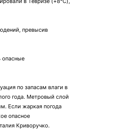
ировали в Тевризе (+8°C),
юдений, превысив
ь опасные
ация по запасам влаги в
лого года. Метровый слой
мм. Если жаркая погода
кое опасное
талия Криворучко.