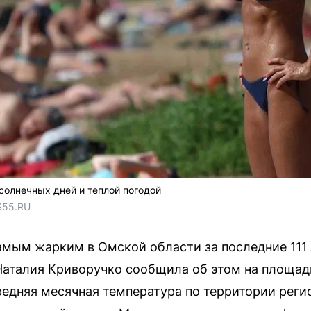
олнечных дней и теплой погодой
S55.RU 
амым жарким в Омской области за последние 111 
Наталия Криворучко сообщила об этом на площад
редняя месячная температура по территории регио