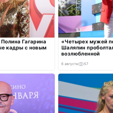
 Полина Гагарина
«Четырех мужей п
ые кадры с новым
Шаляпин проболтал
возлюбленной
6 августа
57