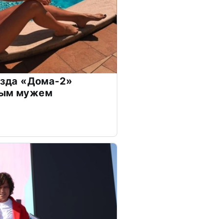
везда «Дома-2»
дым мужем