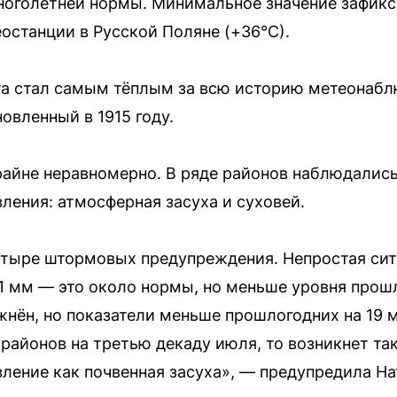
многолетней нормы. Минимальное значение зафикс
останции в Русской Поляне (+36°С).
та стал самым тёплым за всю историю метеонабл
овленный в 1915 году.
айне неравномерно. В ряде районов наблюдалис
ления: атмосферная засуха и суховей.
тыре штормовых предупреждения. Непростая ситу
1 мм — это около нормы, но меньше уровня прош
жнён, но показатели меньше прошлогодних на 19 
районов на третью декаду июля, то возникнет та
ление как почвенная засуха», — предупредила На