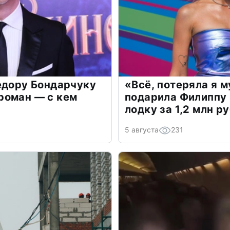
едору Бондарчуку
«Всё, потеряла я 
роман — с кем
подарила Филиппу
лодку за 1,2 млн р
5 августа
231