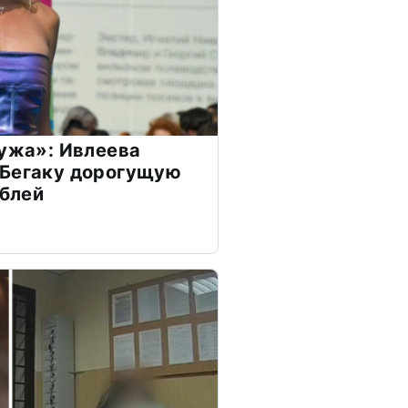
мужа»: Ивлеева
 Бегаку дорогущую
ублей