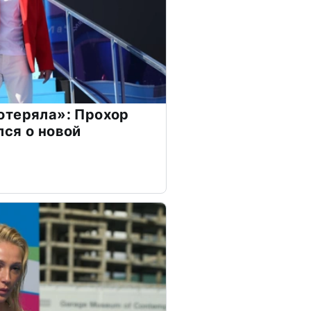
отеряла»: Прохор
ся о новой