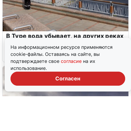
В Туре вода убывает, на других реках
области прибывает
На информационном ресурсе применяются
cookie-файлы. Оставаясь на сайте, вы
4 августа
0
подтверждаете свое
согласие
на их
использование.
Согласен