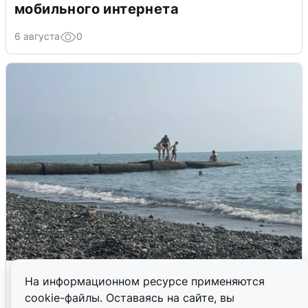
мобильного интернета
6 августа
0
Сирены в Сочи: новая угроза БПЛА
На информационном ресурсе применяются
cookie-файлы. Оставаясь на сайте, вы
6 августа
0