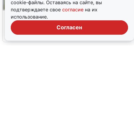
cookie-файлы. Оставаясь на сайте, вы
подтверждаете свое
согласие
на их
Волгоградцы остались без
использование.
мобильного интернета
Согласен
6 августа
0