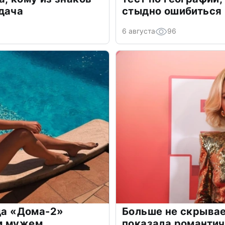
дача
стыдно ошибиться
6 августа
96
зда «Дома-2»
Больше не скрывае
м мужем
показала романти