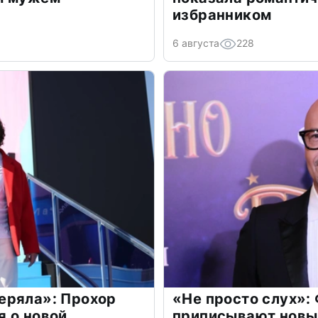
избранником
6 августа
228
еряла»: Прохор
«Не просто слух»:
 о новой
приписывают новы