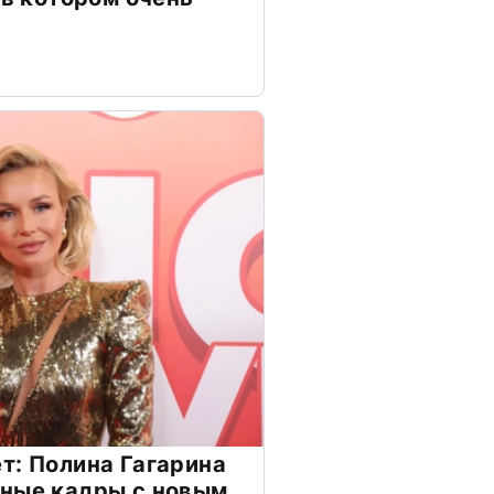
т: Полина Гагарина
чные кадры с новым