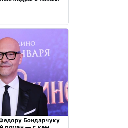
 Федору Бондарчуку
й роман — с кем