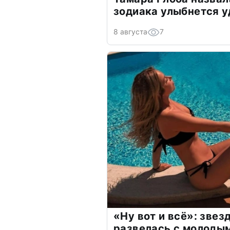
зодиака улыбнется у
8 августа
7
«Ну вот и всё»: зве
развелась с молоды