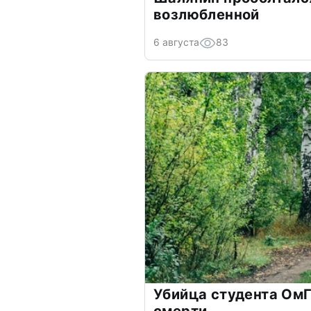
возлюбленной
6 августа
83
Убийца студента ОмГ