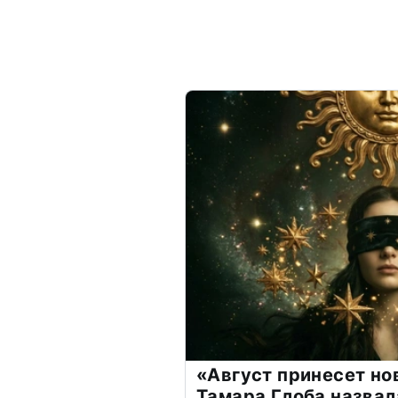
«Август принесет н
Тамара Глоба назвал