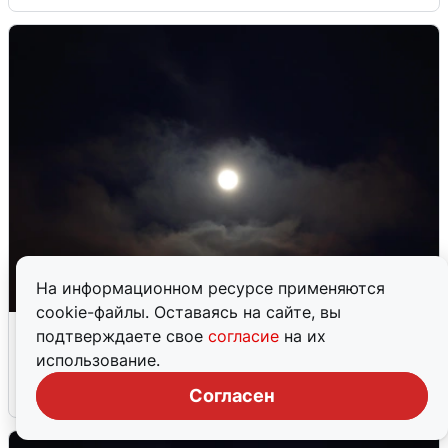
На информационном ресурсе применяются
cookie-файлы. Оставаясь на сайте, вы
В Воронеже прогремели взрывы
подтверждаете свое
согласие
на их
после сигнала тревоги
использование.
5 августа
0
Согласен