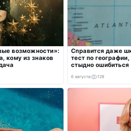
овые возможности»:
Справится даже шк
а, кому из знаков
тест по географии,
дача
стыдно ошибиться
6 августа
128