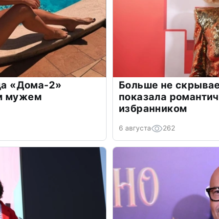
зда «Дома-2»
Больше не скрывае
м мужем
показала романти
избранником
6 августа
262