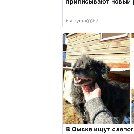
приписывают новый 
6 августа
57
В Омске ищут слепог