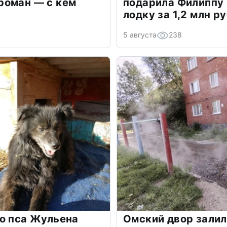
роман — с кем
подарила Филиппу
лодку за 1,2 млн р
5 августа
238
о пса Жульена
Омский двор залил