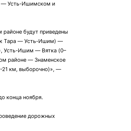
ах — Усть-Ишимском и
м районе будут приведены
ок Тара — Усть-Ишим) —
, Усть-Ишим — Вятка (0–
ком районе — Знаменское
-21 км, выборочно)», —
о конца ноября.
проведение дорожных