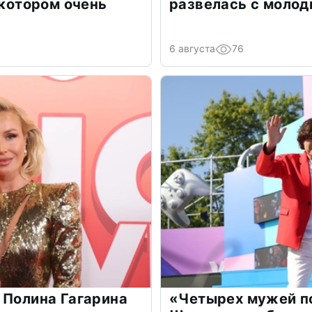
 котором очень
развелась с моло
6 августа
76
 Полина Гагарина
«Четырех мужей п