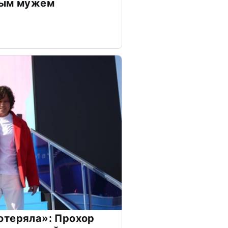
дым мужем
отеряла»: Прохор