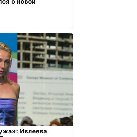
ся о новой
мужа»: Ивлеева