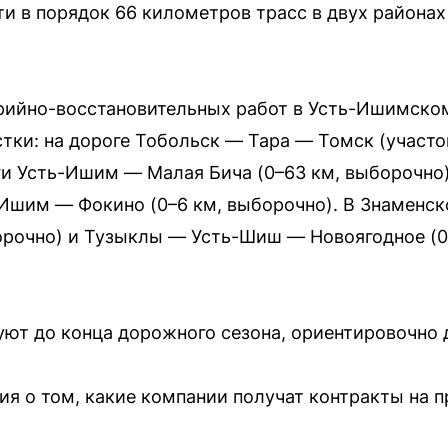
ти в порядок 66 километров трасс в двух район
арийно-восстановительных работ в Усть-Ишимско
тки: на дороге Тобольск — Тара — Томск (участ
ги Усть-Ишим — Малая Бича (0–63 км, выборочно)
-Ишим — Фокино (0–6 км, выборочно). В Знаменс
орочно) и Тузыклы — Усть-Шиш — Новоягодное (0
ют до конца дорожного сезона, ориентировочно д
я о том, какие компании получат контракты на 