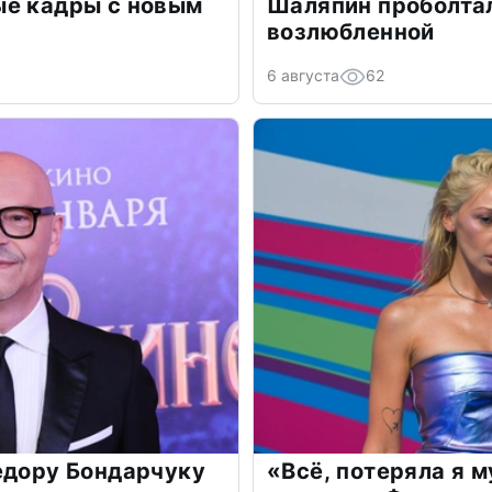
ые кадры с новым
Шаляпин проболтал
возлюбленной
6 августа
62
едору Бондарчуку
«Всё, потеряла я 