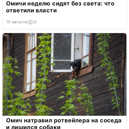
Омичи неделю сидят без света: что
ответили власти
10 августа
0
Омич натравил ротвейлера на соседа
и лишился собаки