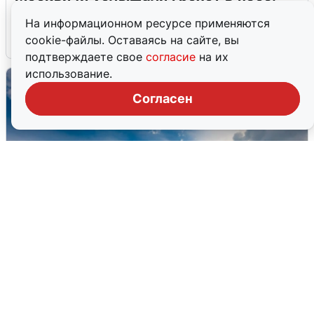
подробности
На информационном ресурсе применяются
cookie-файлы. Оставаясь на сайте, вы
7 августа
0
подтверждаете свое
согласие
на их
использование.
Согласен
МЧС ответило на сообщения о
грохоте в Москве